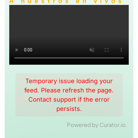
A nuestros en vivos
Temporary issue loading your
feed. Please refresh the page.
Contact support if the error
persists.
Powered by Curator.io