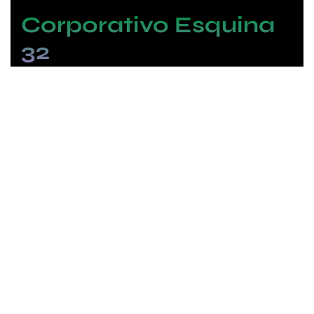
Corporativo Esquina
32
Esquina 32 Noticias
Estéreo Baja 1550 AM Tijuana
Estéreo Baja 1190 AM Mexicali
Party Mix 98.9 FM San Diego
Party Mix 106.7 FM Imperial Valley
La Calurosa 100.3FM Ensenada
Norte 800 AM Tijuana
lun
mar
mié
jue
vie
sáb
dom