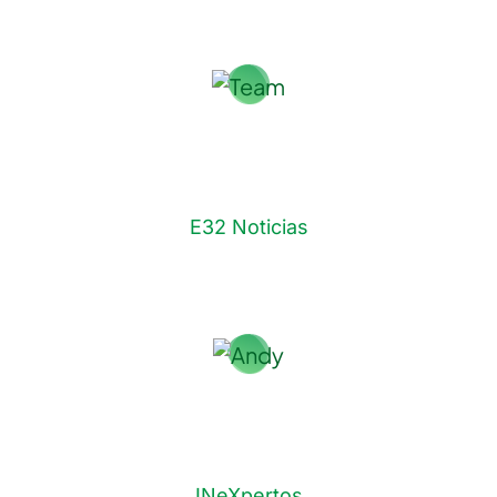
Sonia De Anda
E32 Noticias
Andy Mendiolea
INeXpertos