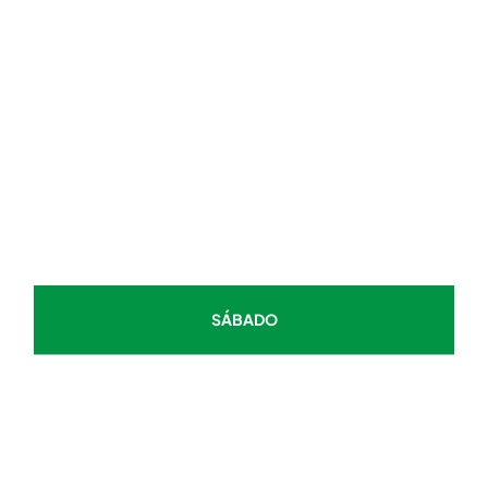
MARTES
MIÉRCOLES
JUEVES
VIERNES
SÁBADO
DOMINGO