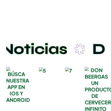
oticias
Dep