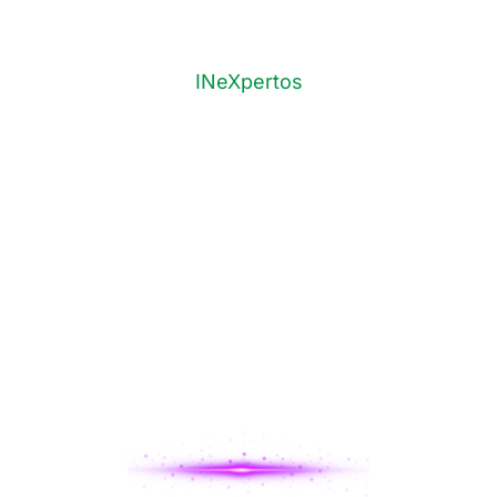
José Serratos
INeXpertos